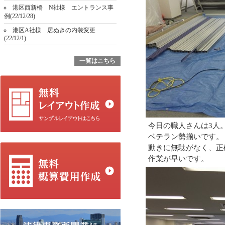
港区西新橋 N社様 エントランス事
例(22/12/28)
港区A社様 居ぬきの内装変更
(22/12/1)
一覧はこちら
今日の職人さんは3人
ベテラン勢揃いです。
動きに無駄がなく、正
作業が早いです。