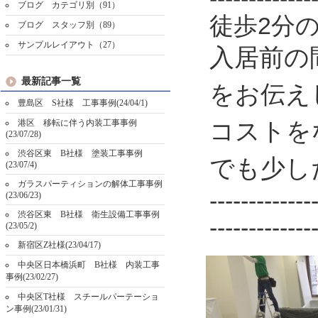
ブログ カテゴリ別（91）
2
徒歩
分
ブログ スタッフ別（89）
サンプルレイアウト（27）
入居前の
最新記事一覧
をお伝え
豊島区 S社様 工事事例(24/04/1)
港区 移転に伴う内装工事事例
コストを
(23/07/28)
渋谷区東 B社様 塗装工事事例
でも少し
(23/07/4)
ガラスパーティションの解体工事事例
-------------
(23/06/23)
渋谷区東 B社様 衛生設備工事事例
-------------
(23/05/2)
新宿区Z社様(23/04/17)
中央区日本橋浜町 B社様 内装工事
事例(23/02/27)
中央区T社様 スチールパーテーショ
ン事例(23/01/31)