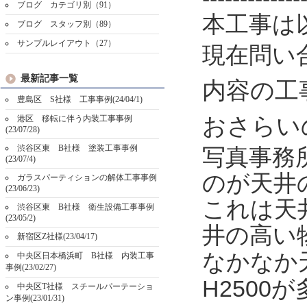
ブログ カテゴリ別（91）
本工事は
ブログ スタッフ別（89）
サンプルレイアウト（27）
現在問い
最新記事一覧
内容の工
豊島区 S社様 工事事例(24/04/1)
おさらい
港区 移転に伴う内装工事事例
(23/07/28)
渋谷区東 B社様 塗装工事事例
写真事務
(23/07/4)
のが天井
ガラスパーティションの解体工事事例
(23/06/23)
これは天
渋谷区東 B社様 衛生設備工事事例
(23/05/2)
井の高い
新宿区Z社様(23/04/17)
なかなか
中央区日本橋浜町 B社様 内装工事
事例(23/02/27)
H2500
が
中央区T社様 スチールパーテーショ
ン事例(23/01/31)