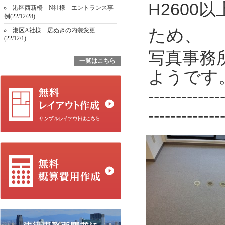
H2600
以
港区西新橋 N社様 エントランス事
例(22/12/28)
ため、
港区A社様 居ぬきの内装変更
(22/12/1)
写真事務
一覧はこちら
ようです
-------------
-------------