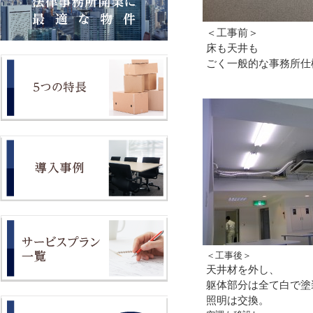
＜工事前＞
床も天井も
ごく一般的な事務所仕
＜工事後＞
天井材を外し、
躯体部分は全て白で塗
照明は交換。