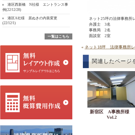
港区西新橋 N社様 エントランス事
例(22/12/28)
港区A社様 居ぬきの内装変更
ネット25坪の法律事務所
(22/12/1)
弁護士 3名
事務局 2名
面談室 2室
一覧はこちら
«
ネット18坪 法律事務所
関連したページ
新宿区 A事務所様
Vol.2