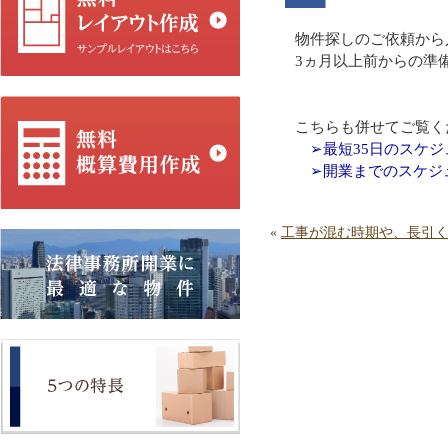
物件探しのご依頼から
3ヵ月以上前からの準
こちらも併せてご覧く
➢最短35日のスケジ
➢開業までのスケジ
«
工事が混む時期や、長引